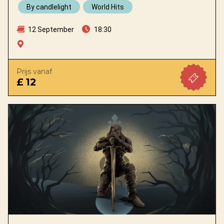
By candlelight
World Hits
12 September
18:30
Prijs vanaf
£ 12