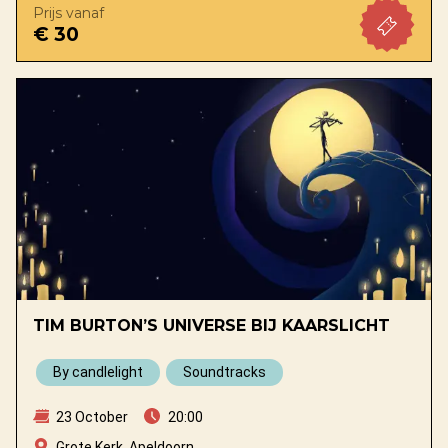
Prijs vanaf
€ 30
TIM BURTON’S UNIVERSE BIJ KAARSLICHT
By candlelight
Soundtracks
23 October
20:00
Grote Kerk, Apeldoorn