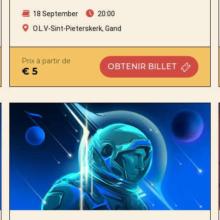
18 September
20:00
O.L.V-Sint-Pieterskerk, Gand
Prix à partir de
OBTENIR
BILLET
€ 5