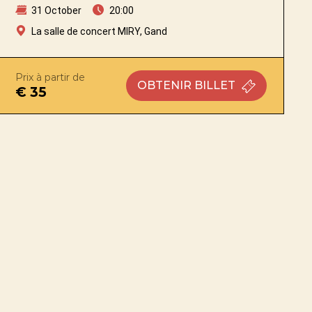
31 October
20:00
La salle de concert MIRY, Gand
Prix à partir de
OBTENIR
BILLET
€ 35