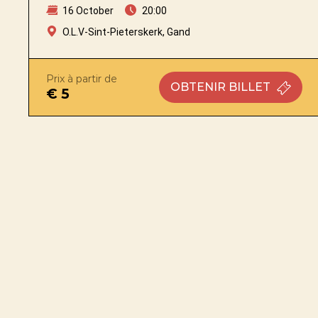
16 October
20:00
O.L.V-Sint-Pieterskerk, Gand
Prix à partir de
OBTENIR
BILLET
€ 5