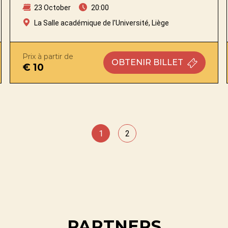
23 October
20:00
La Salle académique de l'Université, Liège
Prix à partir de
OBTENIR
BILLET
€ 10
1
2
PARTNERS